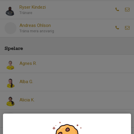
Ryser Kindezi
Tränare
Andreas Ohlson
Träna mera ansvarig
Spelare
Agnes R.
Alba G.
Alicia K.
Alva H.