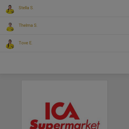
Stella S.
Thelma S.
Tove E.