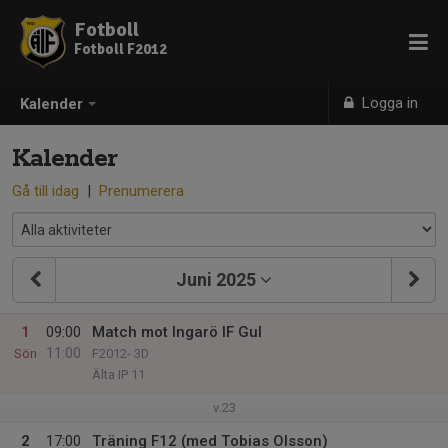
Fotboll
Fotboll F2012
Logga in
Kalender
Kalender
Gå till idag
|
Prenumerera
Juni 2025
1
09:00
Match mot Ingarö IF Gul
11:00
Sön
F2012- 3D
Älta IP 11
v.23
2
17:00
Träning F12 (med Tobias Olsson)