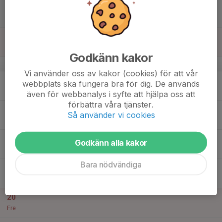
14
09:00
Falun sommarcup 2025 med F12 fotboll!
18:00
Lör
Falun
15
09:00
Falun sommarcup 2025 med F12 fotboll!
18:00
Sön
Falun
Godkänn kakor
v.25
Vi använder oss av kakor (cookies) för att vår
16
webbplats ska fungera bra för dig. De används
Mån
även för webbanalys i syfte att hjälpa oss att
förbättra våra tjänster.
17
Så använder vi cookies
Tis
18
16:40
-Inställd-Träning F12
Godkänn alla kakor
18:00
Ons
Älta IP (stora planen)
Bara nödvändiga
19
18:30
*Inställd* Träning F12
20:00
Tor
Hedvigslund nya planen.
20
Fre