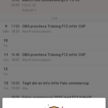
18:00
Match mot Gustavsbergs IF FK Vit
20:00
F2012- 3D
Ösby BP 1
v.24
9
17:00
OBS prioritera Träning F12 inför CUP
18:30
Mån
Älta IP (stora planen)
10
Tis
11
16:40
OBS prioritera Träning F12 inför CUP
18:00
Ons
Älta IP (stora planen)
12
Tor
13
10:00
Tagit del av info inför Falu sommarcup
19:00
Fre
Älta
18:00
Falun sommarcup 2025 med F12 fotboll!
19:00
Falun