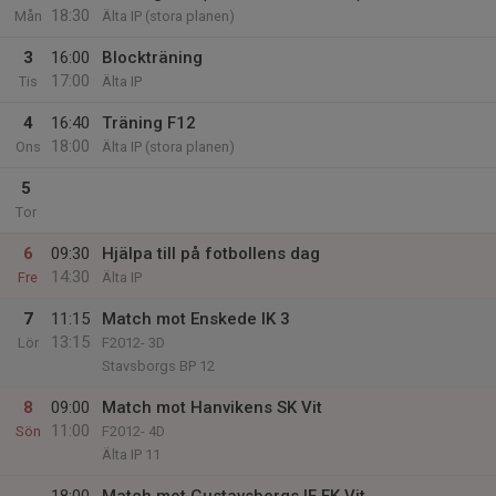
18:30
Mån
Älta IP (stora planen)
3
16:00
Blockträning
17:00
Tis
Älta IP
4
16:40
Träning F12
18:00
Ons
Älta IP (stora planen)
5
Tor
6
09:30
Hjälpa till på fotbollens dag
14:30
Fre
Älta IP
7
11:15
Match mot Enskede IK 3
13:15
Lör
F2012- 3D
Stavsborgs BP 12
8
09:00
Match mot Hanvikens SK Vit
11:00
Sön
F2012- 4D
Älta IP 11