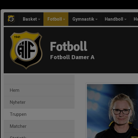
Basket
Fotboll
Gymnastik
Handboll
H
Fotboll
Fotboll Damer A
Hem
Nyheter
Truppen
Matcher