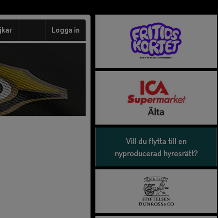
jkar
Logga in