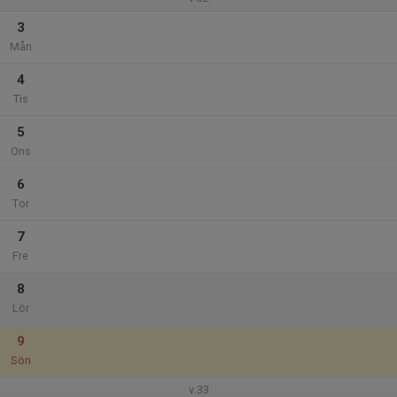
3
Mån
4
Tis
5
Ons
6
Tor
7
Fre
8
Lör
9
Sön
v.33