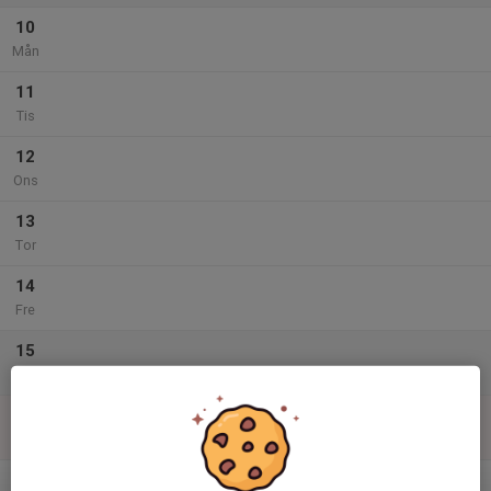
10
Mån
11
Tis
12
Ons
13
Tor
14
Fre
15
Lör
16
Sön
v.34