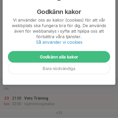
17
Godkänn kakor
Mån
Vi använder oss av kakor (cookies) för att vår
18
21:00
Vets Träning
webbplats ska fungera bra för dig. De används
22:00
Tis
Sigfridsborgshallen
även för webbanalys i syfte att hjälpa oss att
19
förbättra våra tjänster.
Så använder vi cookies
Ons
20
20:45
Vets Träning
Godkänn alla kakor
22:00
Tor
Sigfridsborgshallen
21
Bara nödvändiga
Fre
22
Lör
23
21:00
Vets Träning
22:00
Sön
Sigfridsborgshallen
v.35