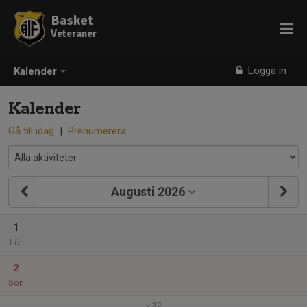
Basket
Veteraner
Logga in
Kalender
Kalender
Gå till idag
|
Prenumerera
Augusti 2026
1
Lör
2
Sön
v.32