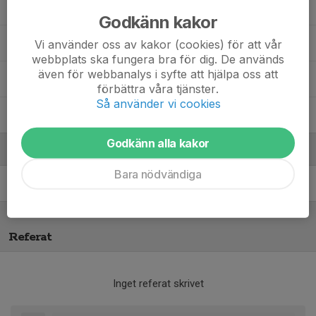
Penélope Pinho
Godkänn kakor
Signe Alm
Vi använder oss av kakor (cookies) för att vår
webbplats ska fungera bra för dig. De används
även för webbanalys i syfte att hjälpa oss att
Siri Svernström
förbättra våra tjänster.
Så använder vi cookies
Wilma Fäldt
, Basket - F2012/2013
Godkänn alla kakor
Ledare
Bara nödvändiga
Oscar Hammar
Tränare
Referat
Inget referat skrivet