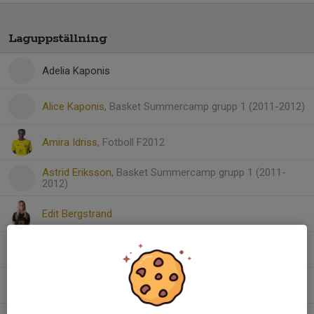
Laguppställning
Adelia Kaponis
Alice Kaponis
, Basket Summercamp grupp 1 (2011-2012)
Amira Idriss
, Fotboll F2012
Astrid Eriksson
, Basket Summercamp grupp 1 (2011-
2012)
Edit Bergstrand
Iliona Portnoff Halvatzopoulos
, Basket - F2012/2013
Meja Belmonte