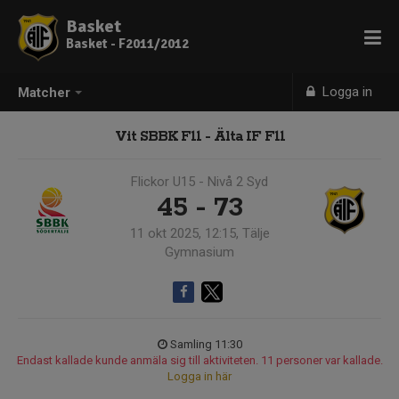
Basket
Basket - F2011/2012
Logga in
Matcher
Vit SBBK F11 - Älta IF F11
Flickor U15 - Nivå 2 Syd
45 - 73
11 okt 2025, 12:15, Tälje
Gymnasium
Samling 11:30
Endast kallade kunde anmäla sig till aktiviteten. 11 personer var kallade.
Logga in här