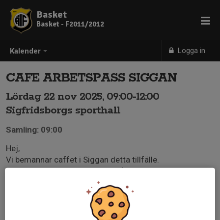
Basket
Basket - F2011/2012
Logga in
Kalender
CAFE ARBETSPASS SIGGAN
Lördag 22 nov 2025, 09:00-12:00
Sigfridsborgs sporthall
Samling: 09:00
Hej,
Vi bemannar caffet i Siggan detta tillfälle.
Du kommer antingen bemanna förmiddag eller
eftermiddag.
Ta gärna med hembakat, men övrigt mat och dryck ska
finnas på plats. Kom ihåg att hämta och lämna nyckel
hos Oscar.