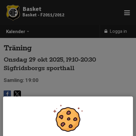
Basket
Basket - F2011/2012
Logga in
Kalender
Träning
Onsdag 29 okt 2025, 19:10-20:30
Sigfridsborgs sporthall
Samling: 19:00