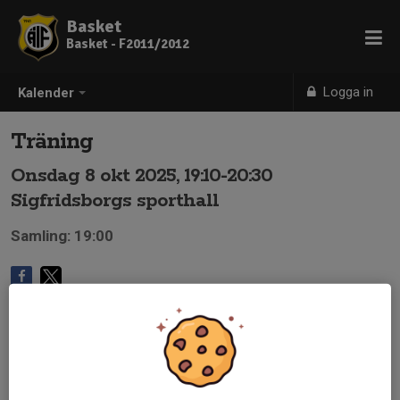
Basket
Basket - F2011/2012
Logga in
Kalender
Träning
Onsdag 8 okt 2025, 19:10-20:30
Sigfridsborgs sporthall
Samling: 19:00