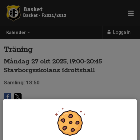
Basket
Basket - F2011/2012
Logga in
Kalender
Träning
Måndag 27 okt 2025, 19:00-20:45
Stavborgsskolans idrottshall
Samling: 18:50