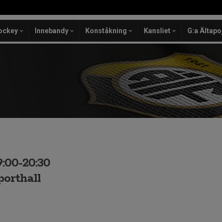
ockey
Innebandy
Konståkning
Kansliet
G:a Ältapo
9:00-20:30
porthall