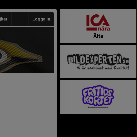
jkar
Logga in