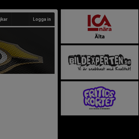
jkar
Logga in