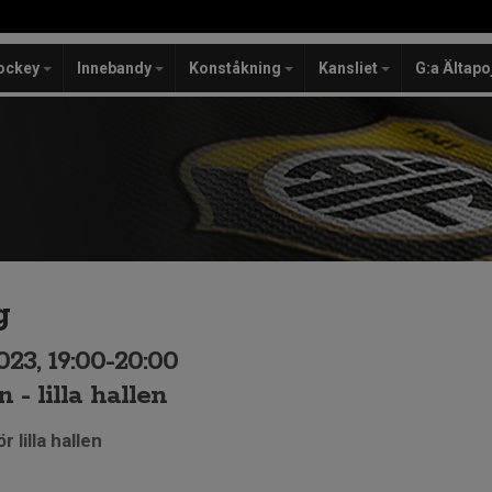
ockey
Innebandy
Konståkning
Kansliet
G:a Ältapo
g
023, 19:00-20:00
 - lilla hallen
 lilla hallen