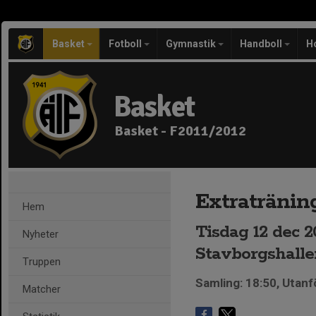
Basket
Fotboll
Gymnastik
Handboll
H
Basket
Basket - F2011/2012
Extratränin
Hem
Tisdag 12 dec 2
Nyheter
Stavborgshallen
Truppen
Samling: 18:50, Utanför
Matcher