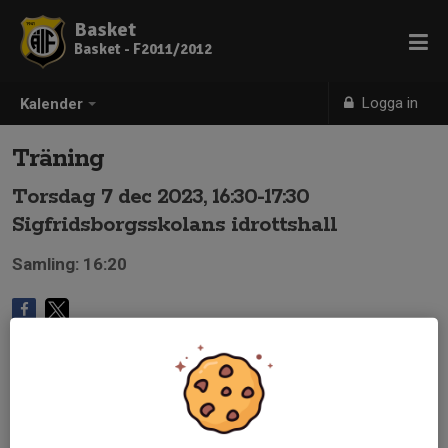
Basket
Basket - F2011/2012
Logga in
Kalender
Träning
Torsdag 7 dec 2023, 16:30-17:30
Sigfridsborgsskolans idrottshall
Samling: 16:20