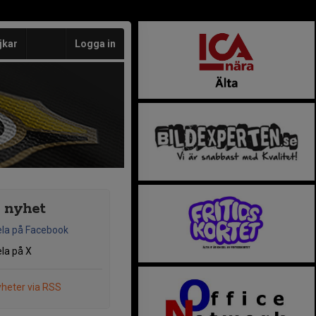
jkar
Logga in
 nyhet
la på Facebook
la på X
heter via RSS