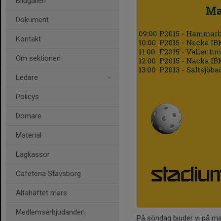
Bildgalleri
Dokument
Kontakt
Om sektionen
Ledare
Policys
Domare
Material
Lagkassor
Cafeteria Stavsborg
Ältahäftet mars
Medlemserbjudanden
På söndag bjuder vi på mat