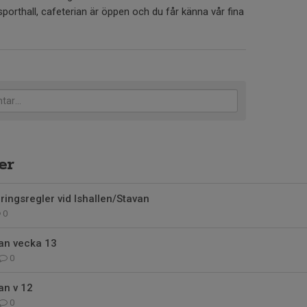
porthall, cafeterian är öppen och du får känna vår fina
er
ingsregler vid Ishallen/Stavan
0
van vecka 13
0
an v 12
0