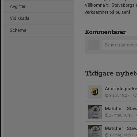
Välkomna till Stavsborgs s
Avgifter
verksamhet på pulsen!
Vid skada
Schema
Kommentarer
Tidigare nyhet
Ändrade parker
9 apr, 19:27
Matcher i Sta
27 mar, 16:15
Matcher i Stav
19 mar, 13:28