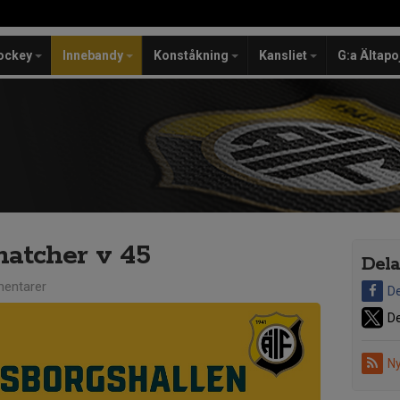
ockey
Innebandy
Konståkning
Kansliet
G:a Ältapo
atcher v 45
Dela
entarer
De
De
Ny