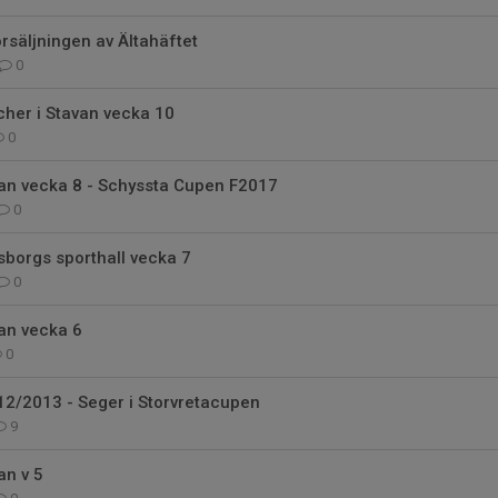
örsäljningen av Ältahäftet
0
her i Stavan vecka 10
0
van vecka 8 - Schyssta Cupen F2017
0
sborgs sporthall vecka 7
0
an vecka 6
0
2012/2013 - Seger i Storvretacupen
9
an v 5