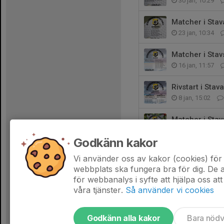
30 jan, 10:29
Matcher i Stav
23 jan, 10:34
Matcher i Stav
16 jan, 11:57
Rivstart i Stav
8 jan, 15:02
Matcher i Stav
19 dec 2025
Godkänn kakor
Matcher i Stav
Vi använder oss av kakor (cookies) för 
11 dec 2025
webbplats ska fungera bra för dig. De
för webbanalys i syfte att hjälpa oss att
våra tjänster.
Så använder vi cookies
Godkänn alla kakor
Bara nöd