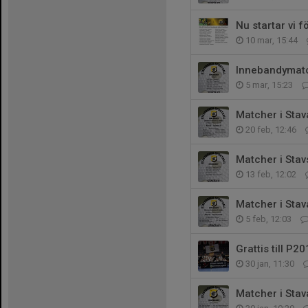
Nu startar vi f
10 mar, 15:44
Innebandymatc
5 mar, 15:23
Matcher i Sta
20 feb, 12:46
Matcher i Stav
13 feb, 12:02
Matcher i Stav
5 feb, 12:03
Grattis till P
30 jan, 11:30
Matcher i Stav