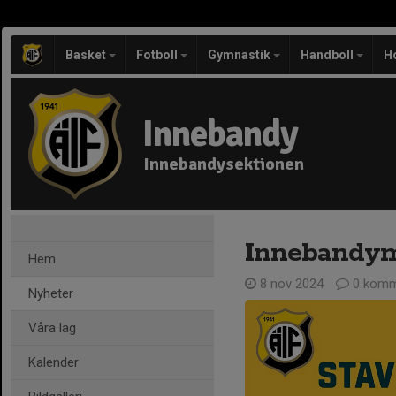
Basket
Fotboll
Gymnastik
Handboll
H
Innebandy
Innebandysektionen
Innebandym
Hem
8 nov 2024
0 komm
Nyheter
Våra lag
Kalender