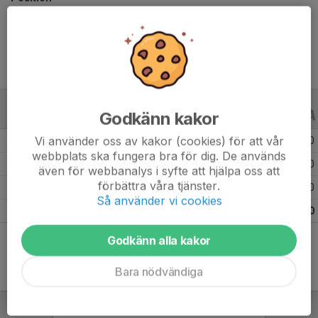
Ålder
11 år
Godkänn kakor
ALLA SERIER
ALLA ÅR
Vi använder oss av kakor (cookies) för att vår
Säsongen 25/26
9
0
0
webbplats ska fungera bra för dig. De används
Säsongen 24/25
16
0
0
även för webbanalys i syfte att hjälpa oss att
förbättra våra tjänster.
Säsongen 23/24
1
0
0
Så använder vi cookies
Totalt
26
0
0
Godkänn alla kakor
Bara nödvändiga