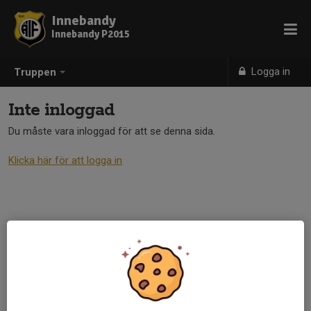
Innebandy
Innebandy P2015
Logga in
Truppen
Inte inloggad
Du måste vara inloggad för att se denna sida.
Klicka här för att logga in