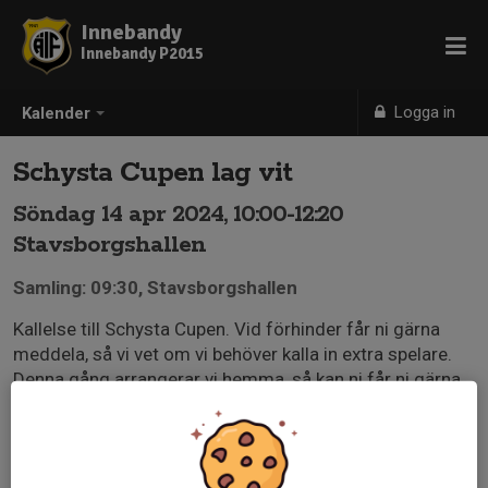
Innebandy
Innebandy P2015
Logga in
Kalender
Schysta Cupen lag vit
Söndag 14 apr 2024, 10:00-12:20
Stavsborgshallen
Samling: 09:30, Stavsborgshallen
Kallelse till Schysta Cupen. Vid förhinder får ni gärna
meddela, så vi vet om vi behöver kalla in extra spelare.
Denna gång arrangerar vi hemma, så kan ni får ni gärna
komma lite tidigare och hjälpa med förberedelser.
Skickar separat mail i veckan kring förslag på sysslor
och uppdelning.