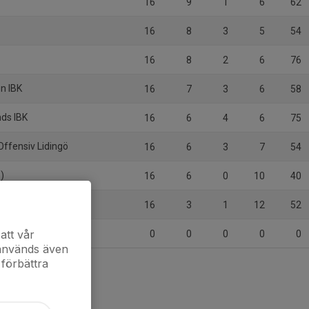
16
9
1
6
62
16
8
3
5
54
16
8
2
6
76
en IBK
16
7
3
6
58
ds IBK
16
6
4
6
75
Offensiv Lidingö
16
6
3
7
54
)
16
6
0
10
40
16
3
1
12
52
att vår
0
0
0
0
0
 används även
 förbättra