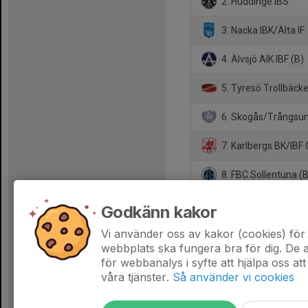
2. Huddinge IBS
3. Nacka IBK/Älta IF
4. Älvsjö AIK IBF (B)
5. Tyresö Trollbäck
6. Skogås/Trångsun
7. Karlbergs BK/IBF 
8. FBC Sollentuna (B
9. Värmdö IF
Godkänn kakor
10. FBI Tullinge (A)
Vi använder oss av kakor (cookies) för 
webbplats ska fungera bra för dig. De
för webbanalys i syfte att hjälpa oss att
våra tjänster.
Så använder vi cookies