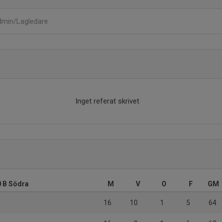
min/Lagledare
Inget referat skrivet
 B Södra
M
V
O
F
GM
16
10
1
5
64