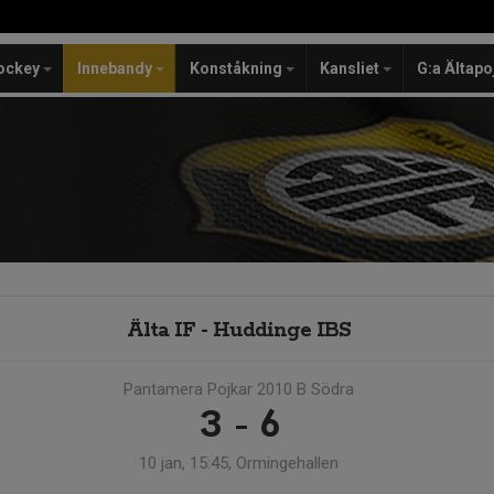
ockey
Innebandy
Konståkning
Kansliet
G:a Ältapo
Älta IF - Huddinge IBS
Pantamera Pojkar 2010 B Södra
3 - 6
10 jan, 15:45, Ormingehallen