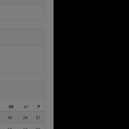
IM
+/-
P
40
24
31