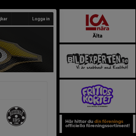
jkar
Logga in