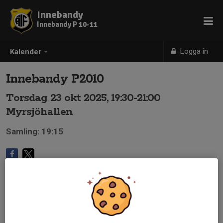
Innebandy
Innebandy P 10-11
Logga in
Kalender
Innebandy P2010
Torsdag 23 okt 2025, 19:30-21:00
Myrsjöhallen
Samling: 19:15