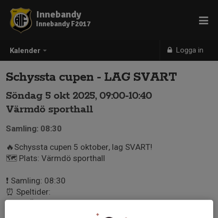
Innebandy
Innebandy F2017
Logga in
Kalender
Schyssta cupen - LAG SVART
Söndag 5 okt 2025, 09:00-10:40
Värmdö sporthall
Samling: 08:30
🔥Schyssta cupen 5 oktober, lag SVART!
🗺️ Plats: Värmdö sporthall
❗️ Samling: 08:30
⏰ Speltider:
09.00 Älta IF SVART - Nacka IBK F-2017 1
09.40 Älta IF SVART - Värmdö IF F2017