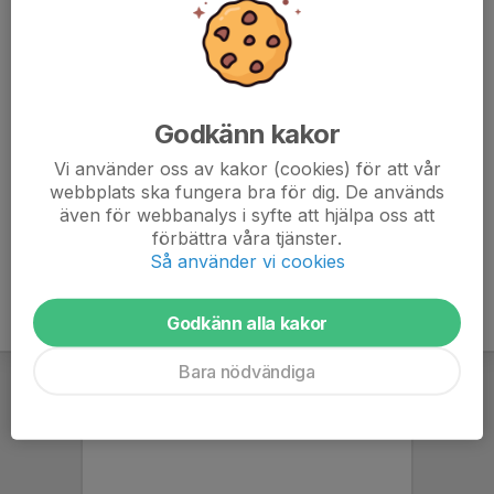
10.20 Älta IF SVART - Värmdö IF F18 Vit
📞 Ledare: Robin +46 70 380 43 25
👟Medtag: Svarta strumpor, svarta shorts,
innebandyklubba, inomhusskor, innebandyglasögon och
Godkänn kakor
vattenflaska. Sätt upp håret innan.
Vi använder oss av kakor (cookies) för att vår
👕 Matchtröjor får ni på plats.
webbplats ska fungera bra för dig. De används
även för webbanalys i syfte att hjälpa oss att
förbättra våra tjänster.
Så använder vi cookies
Godkänn alla kakor
Bara nödvändiga