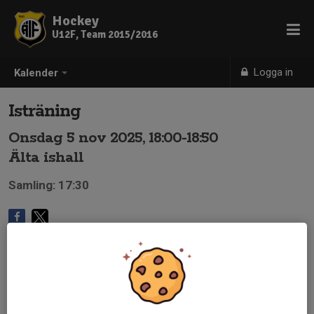
Hockey
U12F, Team 2015/2016
Logga in
Kalender
Isträning
Onsdag 5 nov 2025, 18:00-18:50
Älta ishall
Samling: 17:30