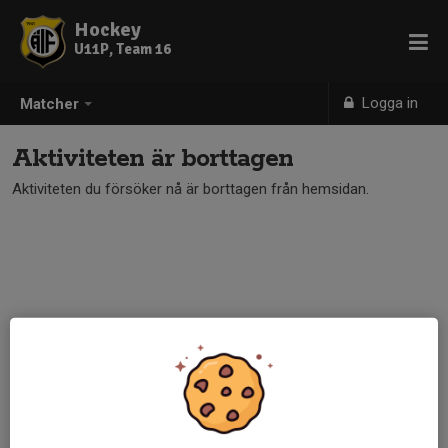
Hockey
U11P, Team 16
Logga in
Matcher
Aktiviteten är borttagen
Aktiviteten du försöker nå är borttagen från hemsidan.