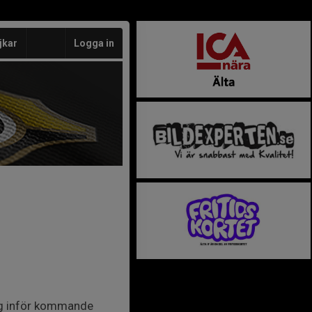
jkar
Logga in
ng inför kommande