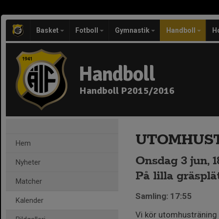
Basket
Fotboll
Gymnastik
Handboll
H
Handboll
Handboll P2015/2016
UTOMHUSTR
Hem
Onsdag 3 jun, 1
Nyheter
På lilla gräspl
Matcher
Samling: 17:55
Kalender
Vi kör utomhusträning