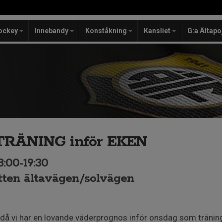
ockey
Innebandy
Konståkning
Kansliet
G:a Ältapo
ÄNING inför EKEN
8:00-19:30
ätten ältavägen/solvägen
 då vi har en lovande väderprognos inför onsdag som träni