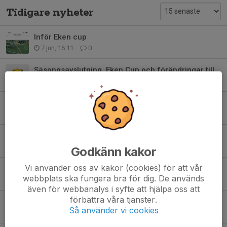
Tidigare nyheter
Inför Eken cup
7 jun, 16:11
0
Säsongsavslutning, Eken Cup och förändringar till nästa säsong
22 mar, 17:45
0
Ny kod till hallen + träningstid 9.00-10.15
10 jan, 19:31
0
Kod till hallen under träningstid
8 nov 2025
0
Godkänn kakor
Vi använder oss av kakor (cookies) för att vår
Julgransförsäljning
webbplats ska fungera bra för dig. De används
23 okt 2025
0
även för webbanalys i syfte att hjälpa oss att
förbättra våra tjänster.
Höstlov
Så använder vi cookies
20 okt 2025
0