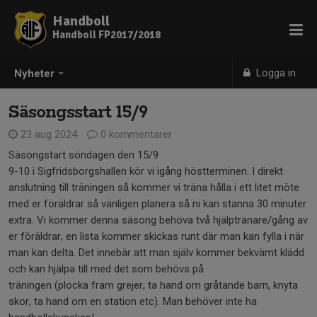
Handboll
Handboll FP2017/2018
Logga in
Nyheter
Säsongsstart 15/9
23 aug 2024
0 kommentarer
Säsongstart söndagen den 15/9
9-10 i Sigfridsborgshallen kör vi igång höstterminen. I direkt
anslutning till träningen så kommer vi träna hålla i ett litet möte
med er föräldrar så vänligen planera så ni kan stanna 30 minuter
extra. Vi kommer denna säsong behöva två hjälptränare/gång av
er föräldrar, en lista kommer skickas runt där man kan fylla i när
man kan delta. Det innebär att man själv kommer bekvämt klädd
och kan hjälpa till med det som behövs på
träningen (plocka fram grejer, ta hand om gråtande barn, knyta
skor, ta hand om en station etc). Man behöver inte ha