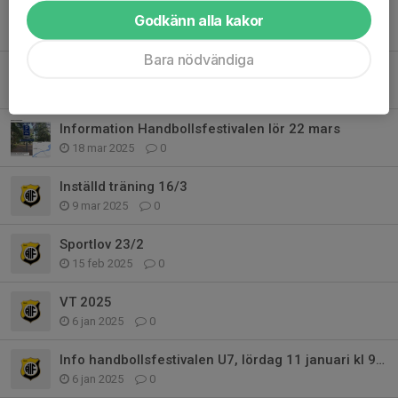
Säsongsstart
Godkänn alla kakor
22 aug 2025
0
Bara nödvändiga
Säsongsavslutning och information inför nästkommande säsong
10 apr 2025
0
Information Handbollsfestivalen lör 22 mars
18 mar 2025
0
Inställd träning 16/3
9 mar 2025
0
Sportlov 23/2
15 feb 2025
0
VT 2025
6 jan 2025
0
Info handbollsfestivalen U7, lördag 11 januari kl 9-12
6 jan 2025
0