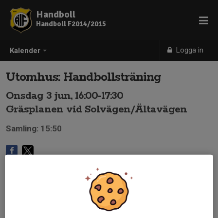
Handboll
Handboll F2014/2015
Logga in
Kalender
Utomhus: Handbollsträning
Onsdag 3 jun, 16:00-17:30
Gräsplanen vid Solvägen/Ältavägen
Samling: 15:50