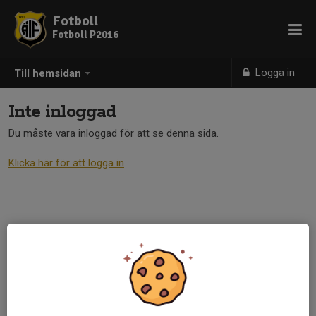
Fotboll
Fotboll P2016
Logga in
Till hemsidan
Inte inloggad
Du måste vara inloggad för att se denna sida.
Klicka här för att logga in