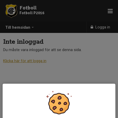
Fotboll
Fotboll P2016
Logga in
Till hemsidan
Inte inloggad
Du måste vara inloggad för att se denna sida.
Klicka här för att logga in