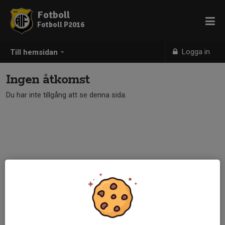
Fotboll
Fotboll P2016
Logga in
Till hemsidan
Ingen åtkomst
Du har inte tillgång att se denna sida.