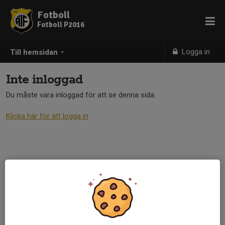
Fotboll
Fotboll P2016
Logga in
Till hemsidan
Inte inloggad
Du måste vara inloggad för att se denna sida.
Klicka här för att logga in