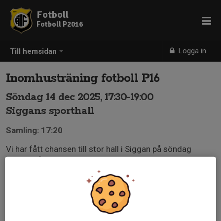
Fotboll
Fotboll P2016
Logga in
Till hemsidan
Inomhusträning fotboll P16
Söndag 14 dec 2025, 17:30-19:00
Siggans sporthall
Samling: 17:20
Vi har fått chansen till stor hall i Siggan på söndag
istället så därför lägger vi om kallelsen.
Ni som redan anmält er till ett av passen läggs
automatiskt med i denna kallelse, men avanmäl er om
det inte passar med uppdaterad tid.