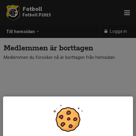
Fotboll
Fotboll P2015
Logga in
Till hemsidan
Medlemmen är borttagen
Medlemmen du försöker nå är borttagen från hemsidan.