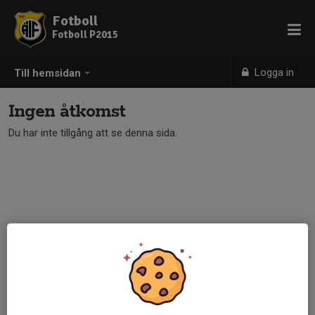
Fotboll
Fotboll P2015
Logga in
Till hemsidan
Ingen åtkomst
Du har inte tillgång att se denna sida.