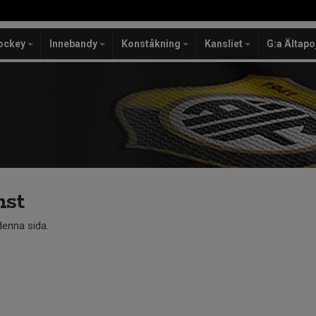
ockey
Innebandy
Konståkning
Kansliet
G:a Ältapo
mst
 denna sida.