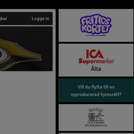
jkar
Logga in