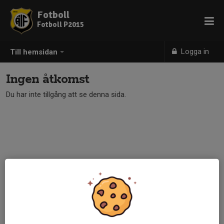
Fotboll
Fotboll P2015
Logga in
Till hemsidan
Ingen åtkomst
Du har inte tillgång att se denna sida.