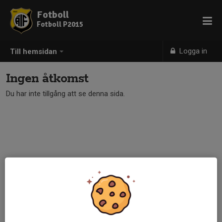
Fotboll
Fotboll P2015
Logga in
Till hemsidan
Ingen åtkomst
Du har inte tillgång att se denna sida.