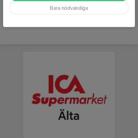
Ålder
43 år
Bara nödvändiga