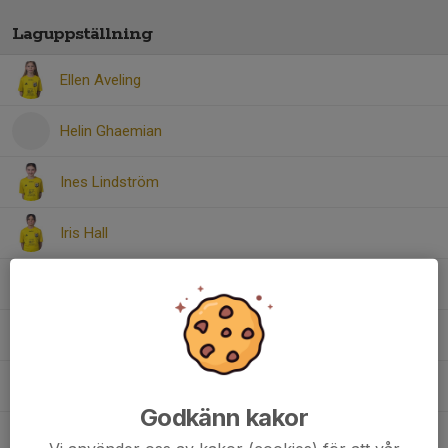
Laguppställning
Ellen Aveling
Helin Ghaemian
Ines Lindström
Iris Hall
Lilly Olsson Kjellberg
Nelia Myhr
Sara Ålander
Godkänn kakor
Tuva Bertram