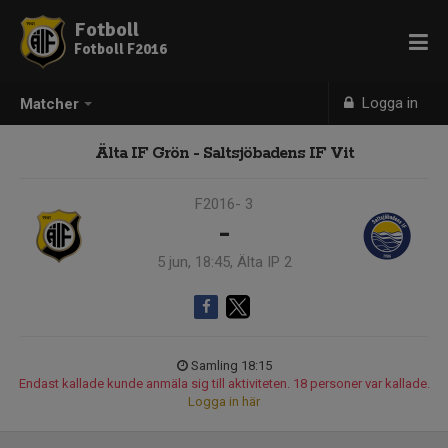
Fotboll
Fotboll F2016
Logga in
Matcher
Älta IF Grön - Saltsjöbadens IF Vit
F2016- 3
-
5 jun, 18:45, Älta IP 2
Samling 18:15
Endast kallade kunde anmäla sig till aktiviteten. 18 personer var kallade.
Logga in här