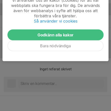
Vi använder oss av kakor (cookies) för att vår
webbplats ska fungera bra för dig. De används
Ledare
även för webbanalys i syfte att hjälpa oss att
förbättra våra tjänster.
Så använder vi cookies
Mikael Danielsson
Tränare
Rikard Aveling
Tränare
Godkänn alla kakor
Bara nödvändiga
Referat
Inget referat skrivet