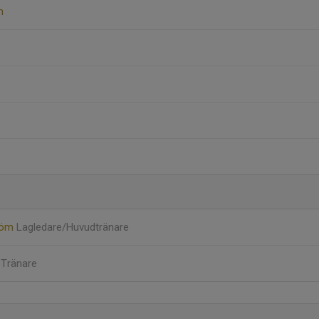
m
tröm
Lagledare/Huvudtränare
m
Tränare