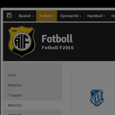
Basket
Fotboll
Gymnastik
Handboll
H
Fotboll
Fotboll F2016
Hem
Nyheter
Truppen
Matcher