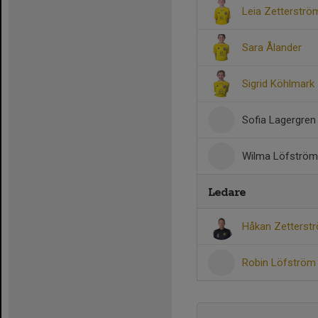
Leia Zetterströ
Sara Ålander
Sigrid Köhlmark
Sofia Lagergren
Wilma Löfström
Ledare
Håkan Zetters
Robin Löfströ