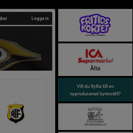
jkar
Logga in