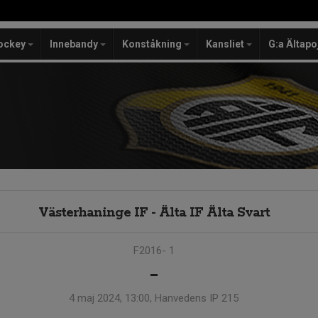
ockey
Innebandy
Konståkning
Kansliet
G:a Ältapo
Västerhaninge IF - Älta IF Älta Svart
F2016- 1
-
4 maj 2024, 13:00, Hanvedens IP 215