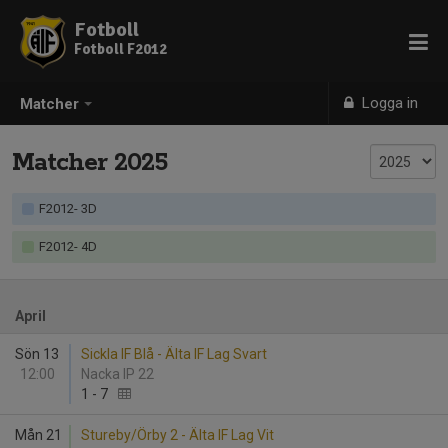
Fotboll
Fotboll F2012
Logga in
Matcher
Matcher 2025
F2012- 3D
F2012- 4D
April
Sön 13
Sickla IF Blå - Älta IF Lag Svart
12:00
Nacka IP 22
1
-
7
Mån 21
Stureby/Örby 2 - Älta IF Lag Vit