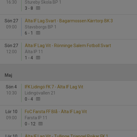
16:30
Stureby Skola BP 1
3
-
8
Sön 27
Älta IF Lag Svart - Bagarmossen Kärrtorp BK 3
09:00
Stavsborgs BP 1
6
-
1
Sön 27
Älta IF Lag Vit - Rönninge Salem Fotboll Svart
12:00
Älta IP 11
1
-
4
Maj
Sön 4
IFK Lidingö FK 7 - Älta IF Lag Vit
10:30
Lidingövallen 21
0
-
4
Lör 10
FoC Farsta FF Blå - Älta IF Lag Vit
09:00
Farsta IP 11
0
-
12
Lör 10
Älta IF Lag Vit - Tullinge Triangel Pojkar FK 1