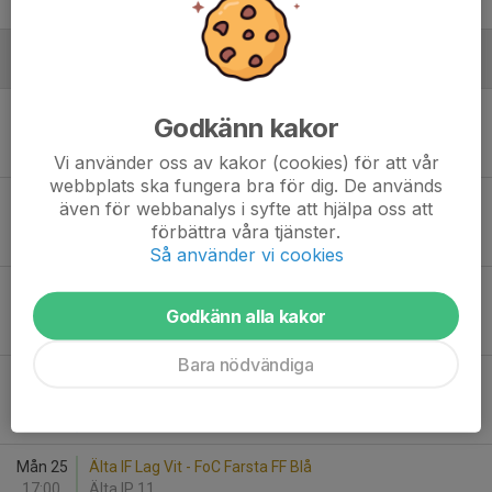
2
-
6
Augusti
Lör 16
Saltsjöbadens IF Blå - Älta IF Lag Svart
Godkänn kakor
12:15
Saltsjöbadens IP 1
0
-
7
Vi använder oss av kakor (cookies) för att vår
webbplats ska fungera bra för dig. De används
Sön 17
Hanvikens SK Vit - Älta IF Lag Vit
även för webbanalys i syfte att hjälpa oss att
09:00
Trollbäckens IP 21
förbättra våra tjänster.
1
-
4
Så använder vi cookies
Sön 24
Älta IF Lag Vit - Bagarmossen Kärrtorp BK 2
09:00
Älta IP 12
Godkänn alla kakor
0
-
0
Bara nödvändiga
Sön 24
Älta IF Lag Svart - Gustavsbergs IF FK Vit
09:00
Älta IP 11
10
-
0
Mån 25
Älta IF Lag Vit - FoC Farsta FF Blå
17:00
Älta IP 11