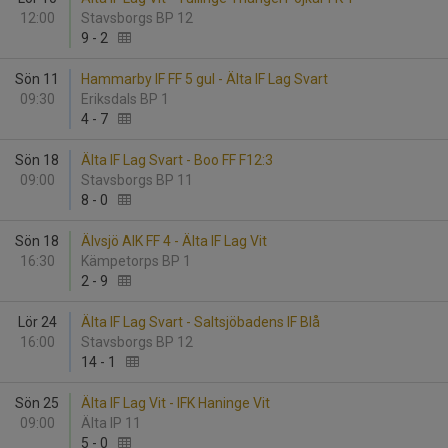
12:00
Stavsborgs BP 12
9
-
2
Sön 11
Hammarby IF FF 5 gul - Älta IF Lag Svart
09:30
Eriksdals BP 1
4
-
7
Sön 18
Älta IF Lag Svart - Boo FF F12:3
09:00
Stavsborgs BP 11
8
-
0
Sön 18
Älvsjö AIK FF 4 - Älta IF Lag Vit
16:30
Kämpetorps BP 1
2
-
9
Lör 24
Älta IF Lag Svart - Saltsjöbadens IF Blå
16:00
Stavsborgs BP 12
14
-
1
Sön 25
Älta IF Lag Vit - IFK Haninge Vit
09:00
Älta IP 11
5
-
0