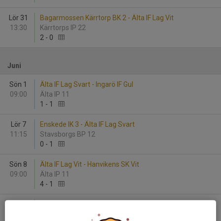
Lör 31
Bagarmossen Kärrtorp BK 2 - Älta IF Lag Vit
13:30
Kärrtorps IP 22
2
-
0
Juni
Sön 1
Älta IF Lag Svart - Ingarö IF Gul
09:00
Älta IP 11
1
-
1
Lör 7
Enskede IK 3 - Älta IF Lag Svart
11:15
Stavsborgs BP 12
0
-
1
Sön 8
Älta IF Lag Vit - Hanvikens SK Vit
09:00
Älta IP 11
4
-
1
Sön 8
Gustavsbergs IF FK Vit - Älta IF Lag Svart
18:00
Ösby BP 1