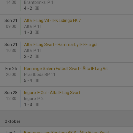
14:30
Brantbrinks IP 1
4
-
2
Sön 21
Älta IF Lag Vit - IFK Lidingö FK 7
09:00
Älta IP 11
1
-
3
Sön 21
Älta IF Lag Svart - Hammarby IF FF 5 gul
10:30
Älta IP 11
2
-
2
Fre 26
Rönninge Salem Fotboll Svart - Älta IF Lag Vit
20:00
Prästboda BP 11
5
-
4
Sön 28
Ingarö IF Gul - Älta IF Lag Svart
12:30
Ingarö IP 2
1
-
3
Oktober
Lör 4
Bagarmossen Kärrtorp BK 3 - Älta IF Lag Svart