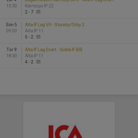
13:30
Kärrtorps IP 22
2
-
7
Sön 5
Älta IF Lag Vit - Stureby/Örby 2
09:00
Älta IP 11
5
-
2
Tor 9
Älta IF Lag Svart - Sickla IF Blå
18:30
Älta IP 11
4
-
2