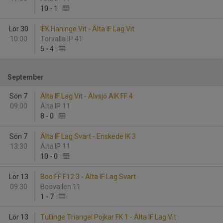
10
-
1
Lör 30
IFK Haninge Vit - Älta IF Lag Vit
10:00
Torvalla IP 41
5
-
4
September
Sön 7
Älta IF Lag Vit - Älvsjö AIK FF 4
09:00
Älta IP 11
8
-
0
Sön 7
Älta IF Lag Svart - Enskede IK 3
13:30
Älta IP 11
10
-
0
Lör 13
Boo FF F12:3 - Älta IF Lag Svart
09:30
Boovallen 11
1
-
7
Lör 13
Tullinge Triangel Pojkar FK 1 - Älta IF Lag Vit