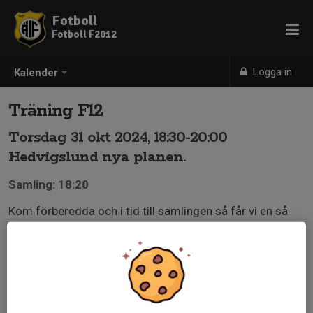
Fotboll
Fotboll F2012
Logga in
Kalender
Träning F12
Torsdag 31 okt 2024, 18:30-20:00
Hedvigslund nya planen.
Samling: 18:20
Kom förberedda och i tid till samlingen så får vi en så
bra träning som möjligt. Välkomna