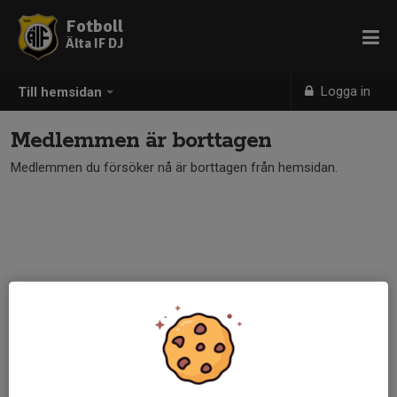
Fotboll
Älta IF DJ
Logga in
Till hemsidan
Medlemmen är borttagen
Medlemmen du försöker nå är borttagen från hemsidan.