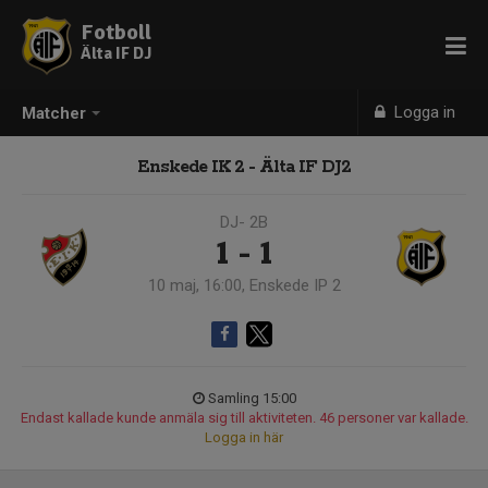
Fotboll
Älta IF DJ
Logga in
Matcher
Enskede IK 2 - Älta IF DJ2
DJ- 2B
1 - 1
10 maj, 16:00, Enskede IP 2
Samling 15:00
Endast kallade kunde anmäla sig till aktiviteten. 46 personer var kallade.
Logga in här