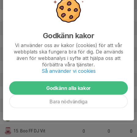
5. Ösmo GIF FK 1
6
4
10
6. IFK Haninge 2
7
4
10
7. FoC Farsta FF 2
8
-13
9
Godkänn kakor
8. Älta IF 2
4
6
7
Vi använder oss av kakor (cookies) för att vår
webbplats ska fungera bra för dig. De används
9. Ingarö IF F15-16
7
-8
7
även för webbanalys i syfte att hjälpa oss att
förbättra våra tjänster.
10. MHFF 1
5
-1
6
Så använder vi cookies
11. Stuvsta IF 1
6
-5
6
Godkänn alla kakor
12. Sickla IF 1
6
-7
6
Bara nödvändiga
13. Värmdö/Järla
5
-6
4
14. Nynäshamns IF FK 1
5
-29
0
15. Boo FF DJ Vit
0
0
0