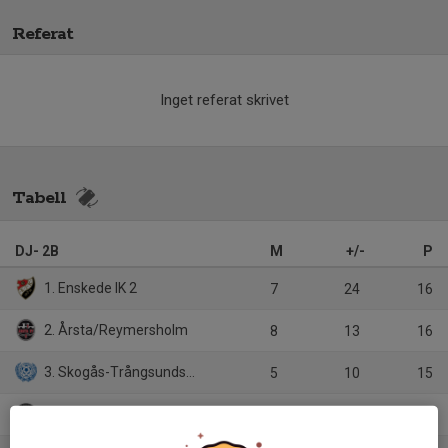
Referat
Inget referat skrivet
Tabell
DJ- 2B
M
+/-
P
1. Enskede IK 2
7
24
16
2. Årsta/Reymersholm
8
13
16
3. Skogås-Trångsunds FF Röd
5
10
15
4. Norsborg/RSF
5
8
10