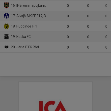
16. IF Brommapojkarna F09U-2
0
0
0
17. Älvsjö AIK FF F17, Div 2
0
0
0
18. Huddinge IF 1
0
0
0
19. Nacka FC
0
0
0
20. Järla IF FK Röd
0
0
0