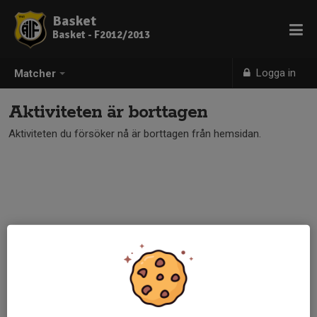
Basket
Basket - F2012/2013
Logga in
Matcher
Aktiviteten är borttagen
Aktiviteten du försöker nå är borttagen från hemsidan.