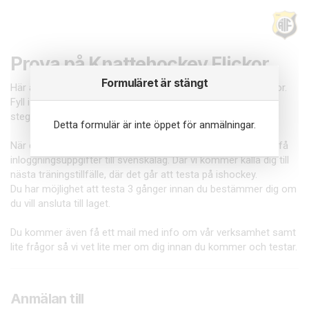
Prova på Knattehockey Flickor
Formuläret är stängt
Här anmäler du ditt barn till prova på Knattehockey för flickor.
Fyll i barnets uppgifter, målsmäns uppgifter kommer i nästa
steg.
Detta formulär är inte öppet för anmälningar.
När du har anmält dig via det här formuläret så kommer du få
inloggningsuppgifter till svenskalag. Där vi kommer kalla dig till
nästa träningstillfälle, där det går att testa på ishockey.
Du har möjlighet att testa 3 gånger innan du bestämmer dig om
du vill ansluta till laget.
Du kommer även få ett mail med info om vår verksamhet samt
lite frågor så vi vet lite mer om dig innan du kommer och testar.
Anmälan till