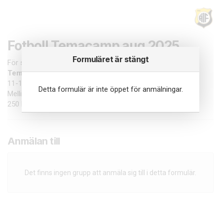
Fotboll Temacamp aug 2025
Formuläret är stängt
För spelare födda 2011-2014
Temacamp
Älta IP
11-15 augusti 9.00-13.00.
Detta formulär är inte öppet för anmälningar.
Mellis 11.00-11.30
250 kronor/dag
Anmälan till
Det finns ingen grupp att anmäla sig till i detta formulär.