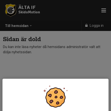
ÄLTA IF
SkidoMotion
Logga in
Till hemsidan
Sidan är dold
Du kan inte läsa nyheter då hemsidans administratör valt att
dölja nyhetssidan.