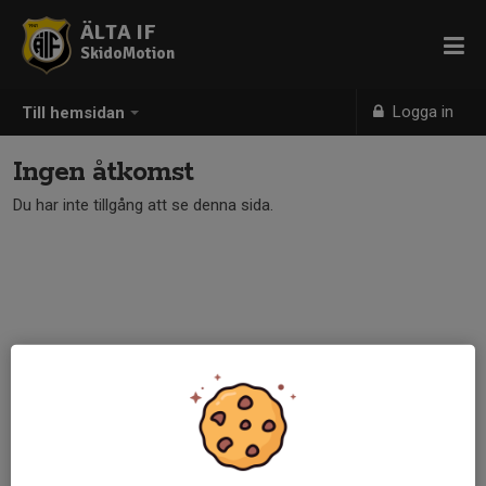
ÄLTA IF
SkidoMotion
Logga in
Till hemsidan
Ingen åtkomst
Du har inte tillgång att se denna sida.