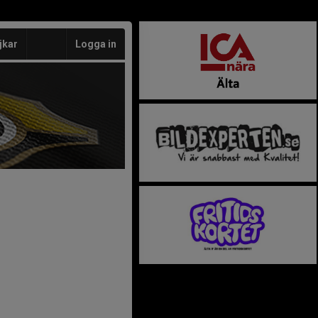
jkar
Logga in