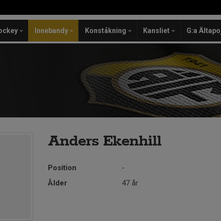
ockey
Innebandy
Konståkning
Kansliet
G:a Ältapo
Anders Ekenhill
Position
-
Ålder
47 år