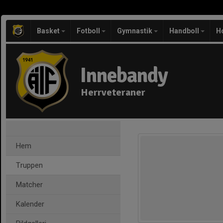
Basket
Fotboll
Gymnastik
Handboll
H
Innebandy
Herrveteraner
Hem
Truppen
Matcher
Kalender