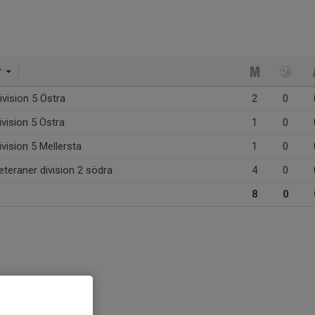
r
vision 5 Östra
2
0
vision 5 Östra
1
0
vision 5 Mellersta
1
0
teraner division 2 södra
4
0
8
0