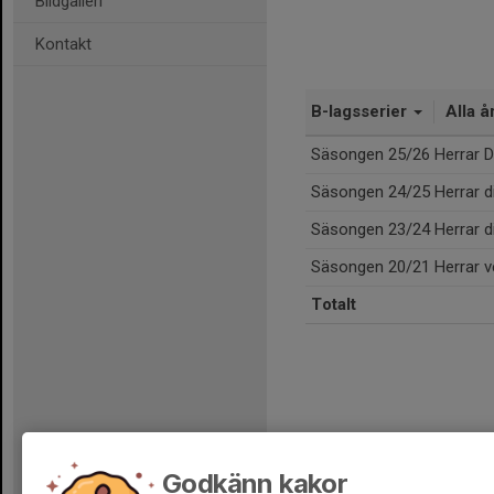
Bildgalleri
Kontakt
B-lagsserier
Alla å
Säsongen 25/26 Herrar Di
Säsongen 24/25 Herrar di
Säsongen 23/24 Herrar di
Säsongen 20/21 Herrar ve
Totalt
Godkänn kakor