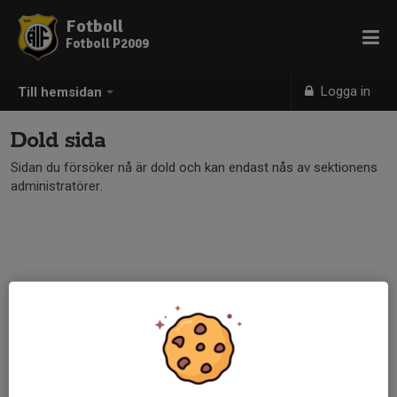
Fotboll
Fotboll P2009
Logga in
Till hemsidan
Dold sida
Sidan du försöker nå är dold och kan endast nås av sektionens
administratörer.