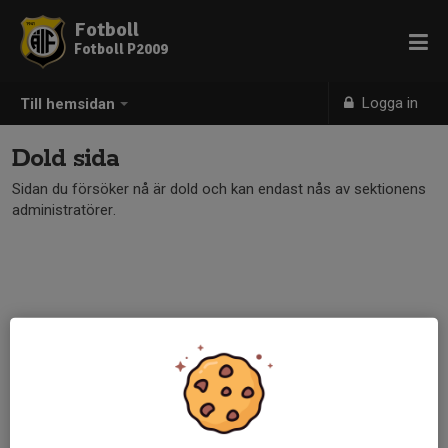
Fotboll
Fotboll P2009
Logga in
Till hemsidan
Dold sida
Sidan du försöker nå är dold och kan endast nås av sektionens
administratörer.