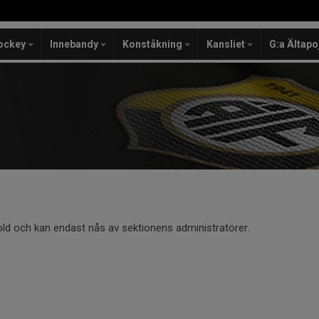
ockey
Innebandy
Konståkning
Kansliet
G:a Ältapo
old och kan endast nås av sektionens administratörer.