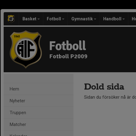
Basket
Fotboll
Gymnastik
Handboll
H
Fotboll
Fotboll P2009
Dold sida
Hem
Sidan du försöker nå är d
Nyheter
Truppen
Matcher