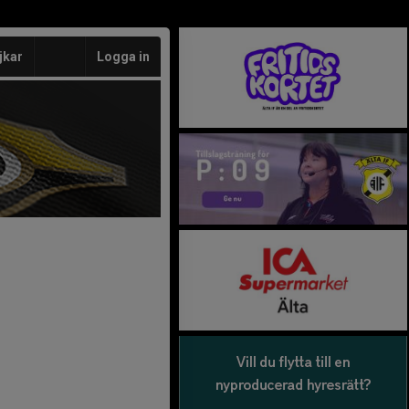
jkar
Logga in